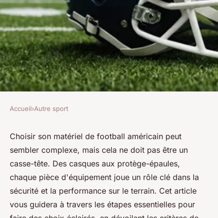
Accueil
›
Autre sport
AUTRE SPORT
Comment choisir son matériel
Choisir son matériel de football américain peut
sembler complexe, mais cela ne doit pas être un
de football américain en toute
casse-tête. Des casques aux protège-épaules,
simplicité
chaque pièce d'équipement joue un rôle clé dans la
sécurité et la performance sur le terrain. Cet article
Antoine
•
12 décembre 2024
•
8 min de lecture
vous guidera à travers les étapes essentielles pour